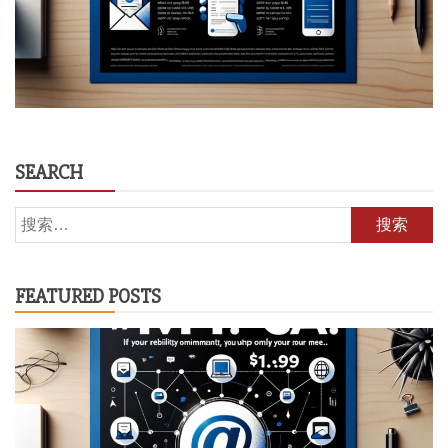
SEARCH
搜
索：
FEATURED POSTS