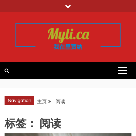
跳
至
内
容
我的里贾纳
加拿大华人中文留学移民租房工作信
息平台
REGINA
Navigation
主页
阅读
标签：
阅读