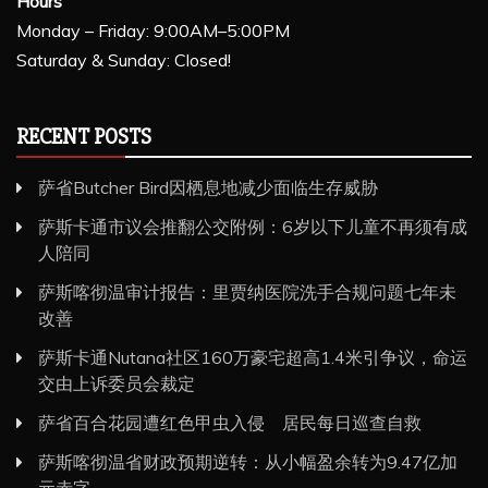
Hours
Monday – Friday: 9:00AM–5:00PM
Saturday & Sunday: Closed!
RECENT POSTS
萨省Butcher Bird因栖息地减少面临生存威胁
萨斯卡通市议会推翻公交附例：6岁以下儿童不再须有成
人陪同
萨斯喀彻温审计报告：里贾纳医院洗手合规问题七年未
改善
萨斯卡通Nutana社区160万豪宅超高1.4米引争议，命运
交由上诉委员会裁定
萨省百合花园遭红色甲虫入侵 居民每日巡查自救
萨斯喀彻温省财政预期逆转：从小幅盈余转为9.47亿加