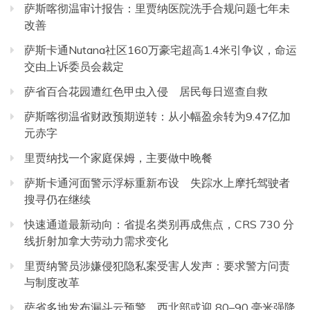
萨斯喀彻温审计报告：里贾纳医院洗手合规问题七年未
改善
萨斯卡通Nutana社区160万豪宅超高1.4米引争议，命运
交由上诉委员会裁定
萨省百合花园遭红色甲虫入侵 居民每日巡查自救
萨斯喀彻温省财政预期逆转：从小幅盈余转为9.47亿加
元赤字
里贾纳找一个家庭保姆，主要做中晚餐
萨斯卡通河面警示浮标重新布设 失踪水上摩托驾驶者
搜寻仍在继续
快速通道最新动向：省提名类别再成焦点，CRS 730 分
线折射加拿大劳动力需求变化
里贾纳警员涉嫌侵犯隐私案受害人发声：要求警方问责
与制度改革
萨省多地发布漏斗云预警 西北部或迎 80–90 毫米强降