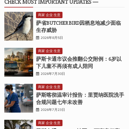
CHECK MOST IMPORTANT UPDATES —
商家 企业 生意
萨省BUTCHER BIRD因栖息地减少面临
生存威胁
2026年8月5日
商家 企业 生意
萨斯卡通市议会推翻公交附例：6岁以
下儿童不再须有成人陪同
2026年7月30日
商家 企业 生意
萨斯喀彻温审计报告：里贾纳医院洗手
合规问题七年未改善
2026年7月23日
商家 企业 生意