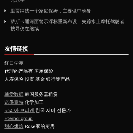
元赤字
里贾纳找一个家庭保姆，主要做中晚餐
萨斯卡通河面警示浮标重新布设 失踪水上摩托驾驶者
搜寻仍在继续
友情链接
红日学苑
代理的产品有 房屋保险
人寿保险 投资 基金 银行等产品
韩爱数据
韩国服务器租赁
诺保泰特
化学加工
코리아 브피앤
한국 서버 전문가
Eternal group
甜心烘焙
Rose家的厨房