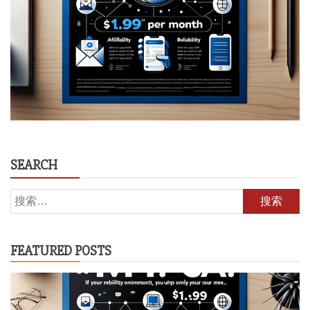
SEARCH
搜
索：
FEATURED POSTS