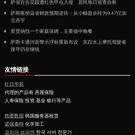
萨省百合花园遭红色甲虫入侵 居民每日巡查自救
萨斯喀彻温省财政预期逆转：从小幅盈余转为9.47亿加
元赤字
里贾纳找一个家庭保姆，主要做中晚餐
萨斯卡通河面警示浮标重新布设 失踪水上摩托驾驶者
搜寻仍在继续
友情链接
红日学苑
代理的产品有 房屋保险
人寿保险 投资 基金 银行等产品
韩爱数据
韩国服务器租赁
诺保泰特
化学加工
코리아 브피앤
한국 서버 전문가