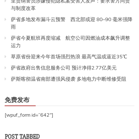
里贾纳警员涉嫌侵犯隐私案受害人发声：要求警方问责
与制度改革
萨省多地发布漏斗云预警 西北部或迎 80–90 毫米强降
雨
萨省今夏航班再度缩减 航空公司因燃油成本飙升调整
运力
草原省份迎来今年首场强烈热浪 最高气温或逼近35℃
萨省政府出售信息服务公司 预计净得2.77亿美元
萨斯喀彻温省南部遭强风侵袭 多地电力中断维修受阻
免费发布
[wpuf_form id=”642″]
POST TABBED