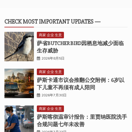
CHECK MOST IMPORTANT UPDATES —
商家 企业 生意
萨省BUTCHER BIRD因栖息地减少面临
生存威胁
2026年8月5日
商家 企业 生意
萨斯卡通市议会推翻公交附例：6岁以
下儿童不再须有成人陪同
2026年7月30日
商家 企业 生意
萨斯喀彻温审计报告：里贾纳医院洗手
合规问题七年未改善
2026年7月23日