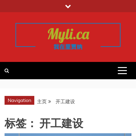
跳
至
内
容
我的里贾纳
加拿大华人中文留学移民租房工作信
息平台
REGINA
Navigation
主页
开工建设
标签：
开工建设