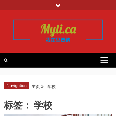
跳
至
内
容
我的里贾纳
加拿大华人中文留学移民租房工作信
息平台
REGINA
Navigation
主页
学校
标签：
学校