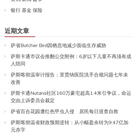
银行 基金 保险
近期文章
萨省Butcher Bird因栖息地减少面临生存威胁
萨斯卡通市议会推翻公交附例：6岁以下儿童不再须有成
人陪同
萨斯喀彻温审计报告：里贾纳医院洗手合规问题七年未
改善
萨斯卡通Nutana社区160万豪宅超高1.4米引争议，命运
交由上诉委员会裁定
萨省百合花园遭红色甲虫入侵 居民每日巡查自救
萨斯喀彻温省财政预期逆转：从小幅盈余转为9.47亿加
元赤字