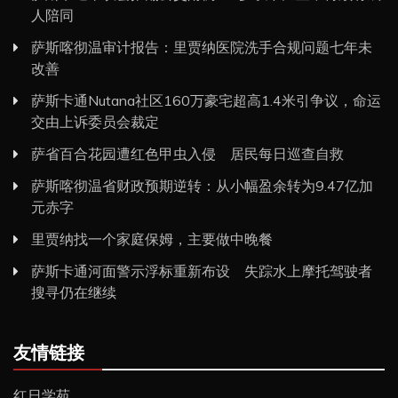
人陪同
萨斯喀彻温审计报告：里贾纳医院洗手合规问题七年未
改善
萨斯卡通Nutana社区160万豪宅超高1.4米引争议，命运
交由上诉委员会裁定
萨省百合花园遭红色甲虫入侵 居民每日巡查自救
萨斯喀彻温省财政预期逆转：从小幅盈余转为9.47亿加
元赤字
里贾纳找一个家庭保姆，主要做中晚餐
萨斯卡通河面警示浮标重新布设 失踪水上摩托驾驶者
搜寻仍在继续
友情链接
红日学苑