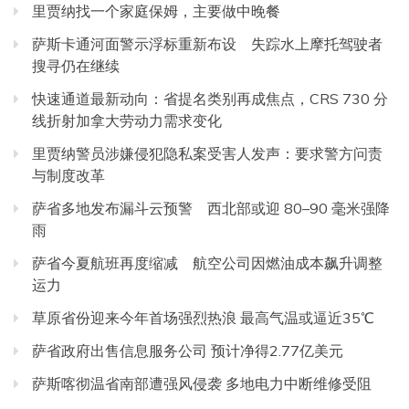
里贾纳找一个家庭保姆，主要做中晚餐
萨斯卡通河面警示浮标重新布设 失踪水上摩托驾驶者
搜寻仍在继续
快速通道最新动向：省提名类别再成焦点，CRS 730 分
线折射加拿大劳动力需求变化
里贾纳警员涉嫌侵犯隐私案受害人发声：要求警方问责
与制度改革
萨省多地发布漏斗云预警 西北部或迎 80–90 毫米强降
雨
萨省今夏航班再度缩减 航空公司因燃油成本飙升调整
运力
草原省份迎来今年首场强烈热浪 最高气温或逼近35℃
萨省政府出售信息服务公司 预计净得2.77亿美元
萨斯喀彻温省南部遭强风侵袭 多地电力中断维修受阻