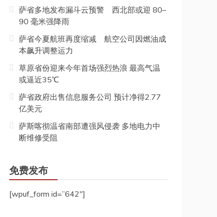
萨省多地发布漏斗云预警 西北部或迎 80–
90 毫米强降雨
萨省今夏航班再度缩减 航空公司因燃油成
本飙升调整运力
草原省份迎来今年首场强烈热浪 最高气温
或逼近35℃
萨省政府出售信息服务公司 预计净得2.77
亿美元
萨斯喀彻温省南部遭强风侵袭 多地电力中
断维修受阻
免费发布
[wpuf_form id=”642″]