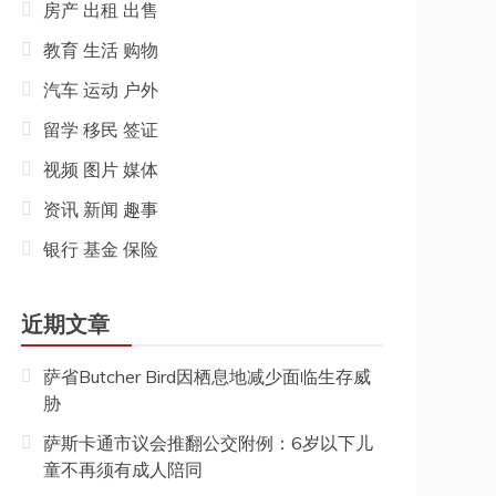
房产 出租 出售
教育 生活 购物
汽车 运动 户外
留学 移民 签证
视频 图片 媒体
资讯 新闻 趣事
银行 基金 保险
近期文章
萨省Butcher Bird因栖息地减少面临生存威
胁
萨斯卡通市议会推翻公交附例：6岁以下儿
童不再须有成人陪同