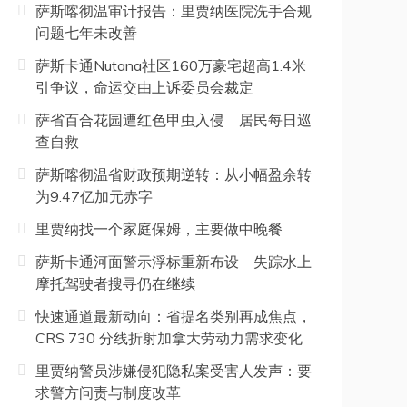
萨斯喀彻温审计报告：里贾纳医院洗手合规
问题七年未改善
萨斯卡通Nutana社区160万豪宅超高1.4米
引争议，命运交由上诉委员会裁定
萨省百合花园遭红色甲虫入侵 居民每日巡
查自救
萨斯喀彻温省财政预期逆转：从小幅盈余转
为9.47亿加元赤字
里贾纳找一个家庭保姆，主要做中晚餐
萨斯卡通河面警示浮标重新布设 失踪水上
摩托驾驶者搜寻仍在继续
快速通道最新动向：省提名类别再成焦点，
CRS 730 分线折射加拿大劳动力需求变化
里贾纳警员涉嫌侵犯隐私案受害人发声：要
求警方问责与制度改革