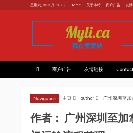
跳
星期六, 08 8 月, 2026
Home
关于本站
商户广告
友情
至
内
容
我的里贾纳RE
加拿大华人中文留学移民租房工
商户广告
友情链接
Contac
主页
author
广州深圳至加
Navigation
作者：
广州深圳至加