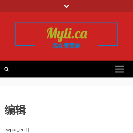
跳
至
内
容
我的里贾纳
加拿大华人中文留学移民租房工作信
息平台
REGINA
编辑
[wpuf_edit]