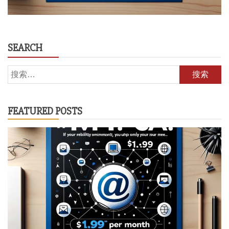
SEARCH
搜
索：
FEATURED POSTS