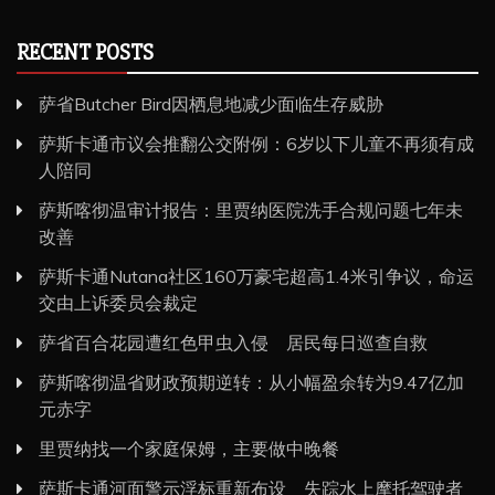
RECENT POSTS
萨省Butcher Bird因栖息地减少面临生存威胁
萨斯卡通市议会推翻公交附例：6岁以下儿童不再须有成
人陪同
萨斯喀彻温审计报告：里贾纳医院洗手合规问题七年未
改善
萨斯卡通Nutana社区160万豪宅超高1.4米引争议，命运
交由上诉委员会裁定
萨省百合花园遭红色甲虫入侵 居民每日巡查自救
萨斯喀彻温省财政预期逆转：从小幅盈余转为9.47亿加
元赤字
里贾纳找一个家庭保姆，主要做中晚餐
萨斯卡通河面警示浮标重新布设 失踪水上摩托驾驶者