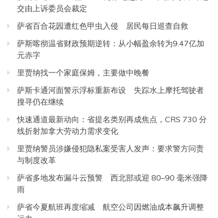
交由上诉委员会裁定
萨省百合花园遭红色甲虫入侵 居民每日巡查自救
萨斯喀彻温省财政预期逆转：从小幅盈余转为9.47亿加
元赤字
里贾纳找一个家庭保姆，主要做中晚餐
萨斯卡通河面警示浮标重新布设 失踪水上摩托驾驶者
搜寻仍在继续
快速通道最新动向：省提名类别再成焦点，CRS 730 分
线折射加拿大劳动力需求变化
里贾纳警员涉嫌侵犯隐私案受害人发声：要求警方问责
与制度改革
萨省多地发布漏斗云预警 西北部或迎 80–90 毫米强降
雨
萨省今夏航班再度缩减 航空公司因燃油成本飙升调整