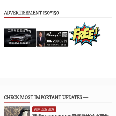
ADVERTISEMENT 150*150
CHECK MOST IMPORTANT UPDATES —
商家 企业 生意