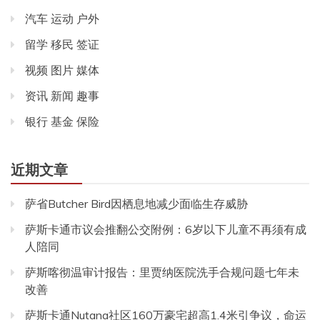
汽车 运动 户外
留学 移民 签证
视频 图片 媒体
资讯 新闻 趣事
银行 基金 保险
近期文章
萨省Butcher Bird因栖息地减少面临生存威胁
萨斯卡通市议会推翻公交附例：6岁以下儿童不再须有成
人陪同
萨斯喀彻温审计报告：里贾纳医院洗手合规问题七年未
改善
萨斯卡通Nutana社区160万豪宅超高1.4米引争议，命运